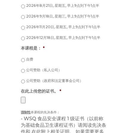
2026年8月21日, 星期五, 早上9点到下午1点半
2026年9月18日, 星期三, 早上9点到下午1点半
2026年11月20日, 星期五, 早上9点到下午1点半
2026年12月18日, 星期五, 早上9点到下午1点半
本课程是：
*
自费
公司赞助（私人公司）
公司赞助（政府和法定董事会公司）
在此上传您的证书。
*
Accepted
强制性
本课程的先决条件：
file
- WSQ 食品安全课程 1 级证书（以前称
types:
为基础食品卫生课程证书）请阅读先决条
jpg,
件和 在此附上相关证明。 如果需要更多
png,