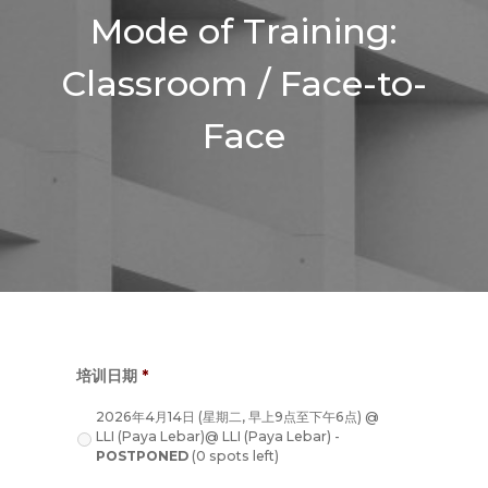
Mode of Training:
Classroom / Face-to-
Face
培训日期
*
2026年4月14日 (星期二, 早上9点至下午6点) @
LLI (Paya Lebar)@ LLI (Paya Lebar) -
POSTPONED
(0 spots left)