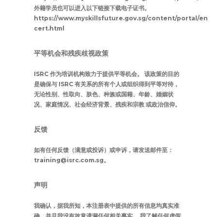
外籍学员也可以进入以下链接下载电子证书。
https://www.myskillsfuture.gov.sg/content/portal/en/p
cert.html
平等机会和残疾歧视政策
ISRC 作为培训机构致力于提供平等机会。 该政策的目的
是确保与 ISRC 有关系的所有个人或组织得到平等对待，
无论性别、性取向、肤色、种族或国籍、年龄、婚姻状
况、家庭情况、社会经济背景、残疾和宗教 或政治信仰。
反馈
如有任何反馈（满意或投诉）或申诉，请发送邮件至：
training@isrc.com.sg。
声明
我确认，据我所知，本注册表中提供的所有信息均真实准
确，并且我没有故意遗漏任何相关事实。 我了解任何虚假